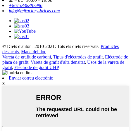
dl. – dv.: 10:00 – 19:00
+8613838387996
info@refractory-bricks.com
© Drets d'autor - 2010-2021: Tots els drets reservats.
Productes
destacats
,
Mapa del lloc
Vareta de grafit de carboni
,
Tipus d'elèctrodes de grafit
,
Elèctrode de
placa de grafit
,
Vareta de grafit d'alta densitat
,
Usos de la vareta de
grafit
,
Elèctrode de grafit UHP
,
Enviar correu electrònic
x