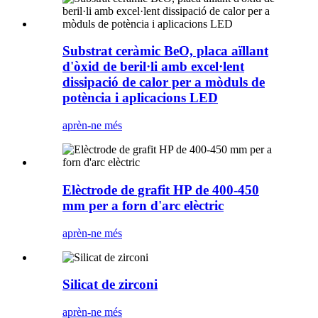
Substrat ceràmic BeO, placa aïllant
d'òxid de beril·li amb excel·lent
dissipació de calor per a mòduls de
potència i aplicacions LED
aprèn-ne més
Elèctrode de grafit HP de 400-450
mm per a forn d'arc elèctric
aprèn-ne més
Silicat de zirconi
aprèn-ne més