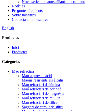
Nova sèrie de maons aïllants micro-nano
Notícies
Preguntes freqüents
Sobre nosaltres
Contacta amb nosaltres
English
Productes
Inici
Productes
Categories
Maó refractari
Maó a prova d'àcid
Maons resistents als àlcalis
Maó refractari d'alúmina
Maó refractari de corindó
Maó refractari de magnèsia
Maó refractari de mullita
Maó refractari de sílice
Saggers de carbur de silici