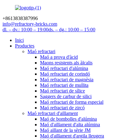
+8613838387996
info@refractory-bricks.com
dl. – dv.: 10:00 – 19:00
ds. – dg.: 10:00 – 15:00
Inici
Productes
Maó refractari
Maó a prova d'àcid
Maons resistents als àlcalis
Maó refractari d'alúmina
Maó refractari de corindó
Maó refractari de magnèsia
Maó refractari de mullita
Maó refractari de sílice
Saggers de carbur de silici
Maó refractari de forma especial
Maó refractari de zircó
Maó refractari d'aïllament
Maó de bombolles d'alúmina
Maó d'aïllament d'alta alúmina
Maó aïllant de la sèrie JM
Maó d'aïllament d'argila lleugera