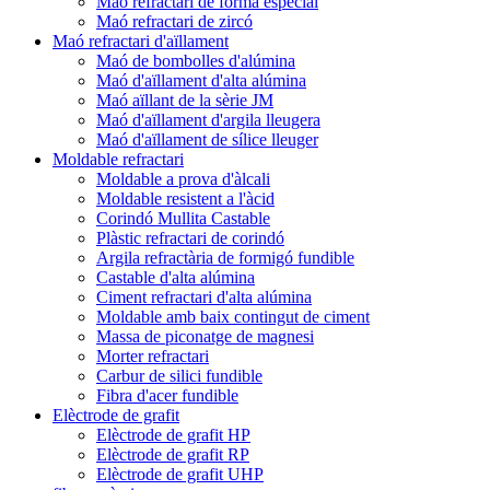
Maó refractari de forma especial
Maó refractari de zircó
Maó refractari d'aïllament
Maó de bombolles d'alúmina
Maó d'aïllament d'alta alúmina
Maó aïllant de la sèrie JM
Maó d'aïllament d'argila lleugera
Maó d'aïllament de sílice lleuger
Moldable refractari
Moldable a prova d'àlcali
Moldable resistent a l'àcid
Corindó Mullita Castable
Plàstic refractari de corindó
Argila refractària de formigó fundible
Castable d'alta alúmina
Ciment refractari d'alta alúmina
Moldable amb baix contingut de ciment
Massa de piconatge de magnesi
Morter refractari
Carbur de silici fundible
Fibra d'acer fundible
Elèctrode de grafit
Elèctrode de grafit HP
Elèctrode de grafit RP
Elèctrode de grafit UHP