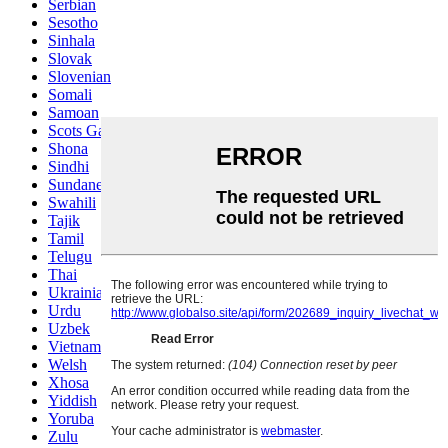
Serbian
Sesotho
Sinhala
Slovak
Slovenian
Somali
Samoan
Scots Gaelic
Shona
Sindhi
Sundanese
Swahili
Tajik
Tamil
Telugu
Thai
Ukrainian
Urdu
Uzbek
Vietnamese
Welsh
Xhosa
Yiddish
Yoruba
Zulu