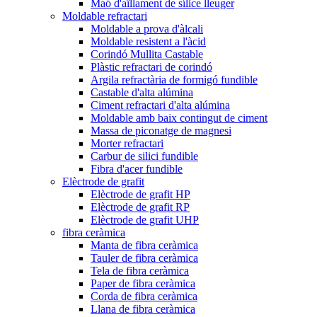
Maó d'aïllament de sílice lleuger
Moldable refractari
Moldable a prova d'àlcali
Moldable resistent a l'àcid
Corindó Mullita Castable
Plàstic refractari de corindó
Argila refractària de formigó fundible
Castable d'alta alúmina
Ciment refractari d'alta alúmina
Moldable amb baix contingut de ciment
Massa de piconatge de magnesi
Morter refractari
Carbur de silici fundible
Fibra d'acer fundible
Elèctrode de grafit
Elèctrode de grafit HP
Elèctrode de grafit RP
Elèctrode de grafit UHP
fibra ceràmica
Manta de fibra ceràmica
Tauler de fibra ceràmica
Tela de fibra ceràmica
Paper de fibra ceràmica
Corda de fibra ceràmica
Llana de fibra ceràmica