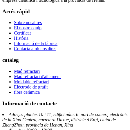
empresa científica i tecnològica a la província de Henan.
Accés ràpid
Sobre nosaltres
El nostre equip
Certificat
Història
Informació de la fàbrica
Contacta amb nosaltres
catàleg
Maó refractari
Maó refractari d'aïllament
Moldable refractari
Elèctrode de grafit
fibra ceràmica
Informació de contacte
Adreça: plantes 10 i 11, edifici núm. 6, port de comerç electrònic
de la Xina Central, carretera Daxue, districte d'Erqi, ciutat de
ZhengZhou, província de Henan, Xina